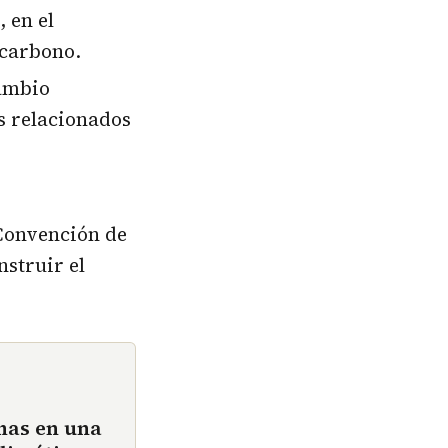
 en el
 carbono.
Cambio
s relacionados
 Convención de
struir el
emas en una