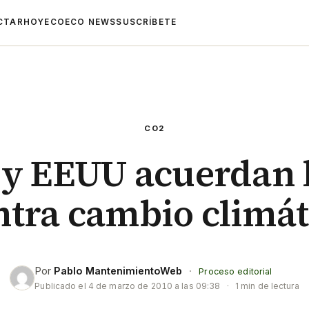
CTAR
HOYECO
ECO NEWS
SUSCRÍBETE
CO2
l y EEUU acuerdan 
ntra cambio climát
Por
Pablo MantenimientoWeb
·
Proceso editorial
Publicado el
4 de marzo de 2010 a las 09:38
·
1 min de lectura