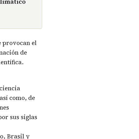
climático
e provocan el
inación de
entífica.
ciencia
 así como, de
ones
or sus siglas
, Brasil y