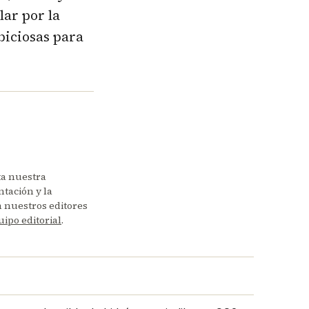
lar por la
biciosas para
ta nuestra
tación y la
en nuestros editores
uipo editorial
.