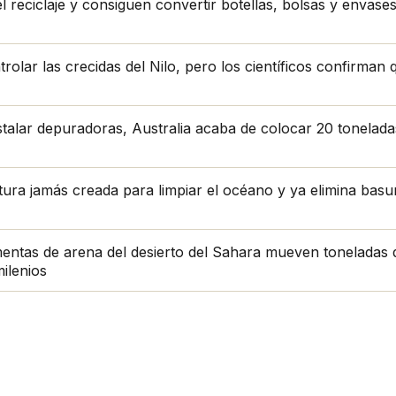
 reciclaje y consiguen convertir botellas, bolsas y envase
lar las crecidas del Nilo, pero los científicos confirman qu
stalar depuradoras, Australia acaba de colocar 20 tonelad
tura jamás creada para limpiar el océano y ya elimina bas
entas de arena del desierto del Sahara mueven toneladas 
milenios