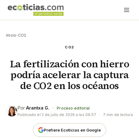
Inicio
›
CO2
CO2
La fertilización con hierro
podría acelerar la captura
de CO2 en los océanos
Por
Arantxa G.
·
Proceso editorial
Publicado el
2 de julio de 2026 a las 09:57
·
7 min de lectura
Prefiere Ecoticias en Google