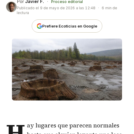
Por
Javier F.
·
Proceso editorial
Publicado el
9 de mayo de 2026 a las 12:48
·
6 min de
lectura
Prefiere Ecoticias en Google
H
ay lugares que parecen normales