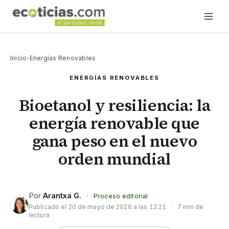
Inicio
›
Energías Renovables
ENERGÍAS RENOVABLES
Bioetanol y resiliencia: la
energía renovable que
gana peso en el nuevo
orden mundial
Por
Arantxa G.
·
Proceso editorial
Publicado el
20 de mayo de 2026 a las 12:21
·
7 min de
lectura