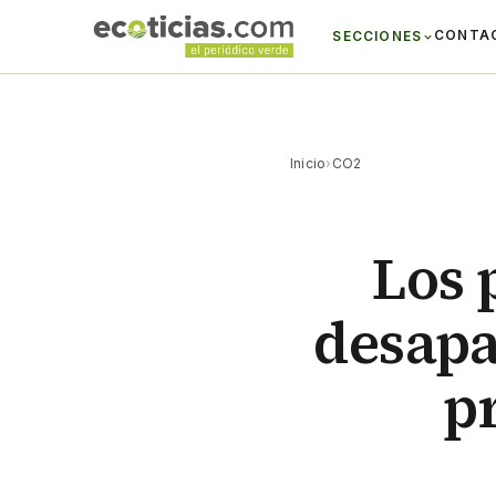
CONTA
SECCIONES
Inicio
›
CO2
Los 
desapa
p