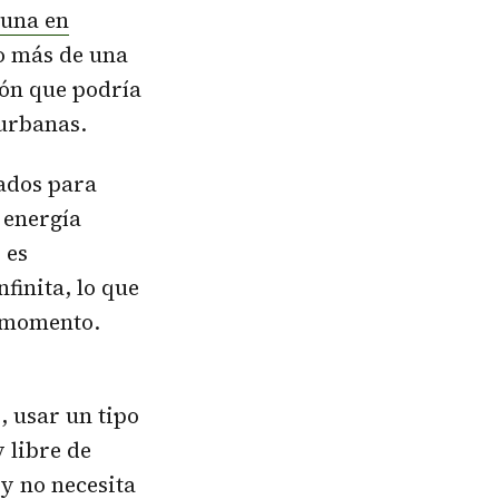
Luna en
zo más de una
ión que podría
 urbanas.
ados para
 energía
 es
finita, lo que
l momento.
, usar un tipo
 libre de
 y no necesita