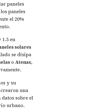
lar paneles
 los paneles
ente el 20%
ento.
 1.5 en
neles solares
lado se disipa
elas
o
Atenas
,
tivamente.
hos y su
, crearon una
datos sobre el
rio urbano.