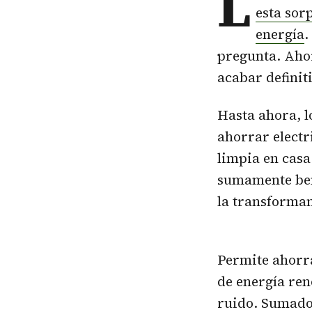
L
esta sor
energía
.
pregunta. Aho
acabar definit
Hasta ahora, l
ahorrar electr
limpia en casa
sumamente bene
la transforman
Permite ahorra
de energía ren
ruido. Sumado 