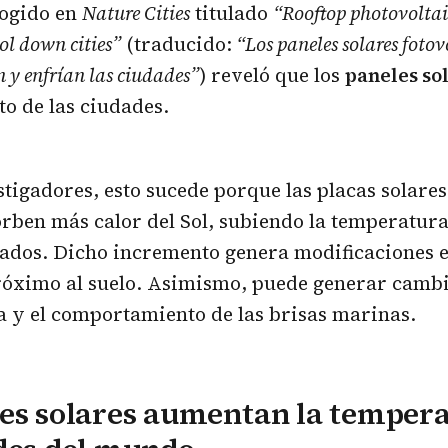
cogido en
Nature Cities
titulado
“Rooftop photovoltai
l down cities”
(traducido:
“Los paneles solares fotovo
n y enfrían las ciudades”
) reveló que los
paneles so
to de las ciudades.
stigadores, esto sucede porque las placas solare
orben más calor del Sol, subiendo la temperatura 
ados. Dicho incremento genera modificaciones e
róximo al suelo. Asimismo, puede generar cambi
a y el comportamiento de las brisas marinas.
es solares aumentan la temper