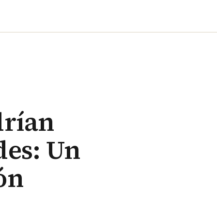
drían
des: Un
ón