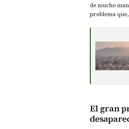
de mucho mante
problema que, 
El gran p
desaparec