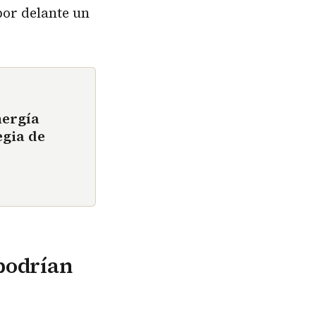
por delante un
nergía
egia de
 podrían