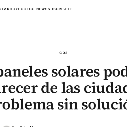
CTAR
HOYECO
ECO NEWS
SUSCRÍBETE
CO2
paneles solares po
recer de las ciuda
roblema sin soluci