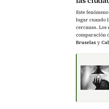
las ciuda
Este fenómeno 
lugar cuando l
cercanas. Los 
comparación d
Bruselas
y
Ca