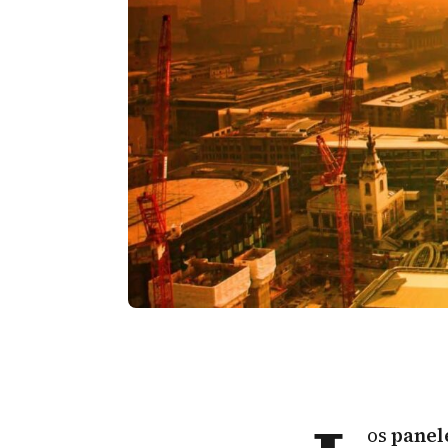
os
panele