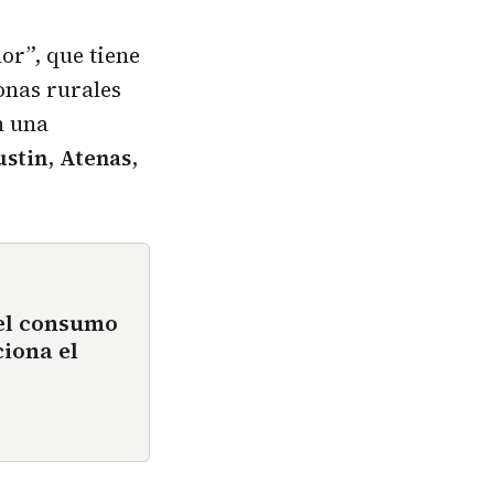
or”, que tiene
onas rurales
n una
ustin
,
Atenas
,
 el consumo
iona el