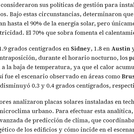
, consideraron sus políticas de gestión para insta
hos. Bajo estas circunstancias, determinaron que
an hasta el 90% de la energía solar, pero únicam
ectricidad. El 70% que sobra fomenta el calentami
 1.9 grados centígrados en
Sidney
, 1.8 en
Austin
y
ontraposición, durante el horario nocturno, los
pa
a la baja de temperatura, ya que el calor acumu
í fue el escenario observado en áreas como
Brus
 disminuyó 0.3 y 0.4 grados centígrados, respec
ores analizaron placas solares instaladas en tec
microclima urbano. Para efectuar esta analítica
vanzada de predicción de clima, que coordinaba 
tico de los edificios y cómo incide en el escena