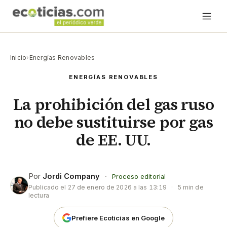
Inicio
›
Energías Renovables
ENERGÍAS RENOVABLES
La prohibición del gas ruso
no debe sustituirse por gas
de EE. UU.
Por
Jordi Company
·
Proceso editorial
Publicado el
27 de enero de 2026 a las 13:19
·
5 min de
lectura
Prefiere Ecoticias en Google