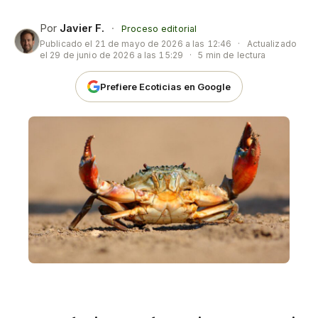
Por
Javier F.
·
Proceso editorial
Publicado el
21 de mayo de 2026 a las 12:46
·
Actualizado
el
29 de junio de 2026 a las 15:29
·
5 min de lectura
Prefiere Ecoticias en Google