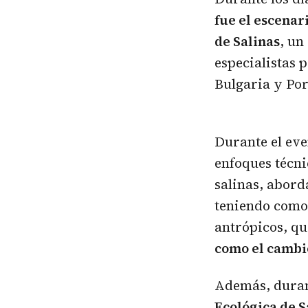
fue el escenar
de Salinas
, un
especialistas 
Bulgaria y Por
Durante el eve
enfoques técni
salinas, abord
teniendo como 
antrópicos, q
como el cambio
Además, durant
Ecológica de S