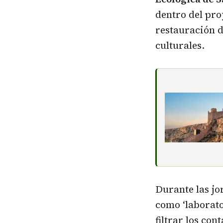
dentro del pr
restauración d
culturales.
Durante las jo
como ‘laborator
filtrar los co