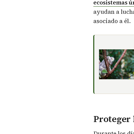
ecosistemas ú
ayudan a lucha
asociado a él.
Proteger 
Durante los día