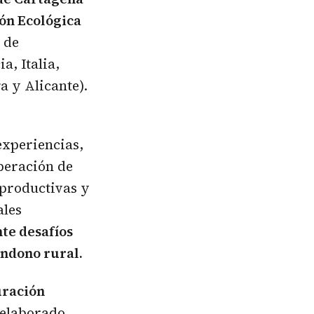
ión Ecológica
 de
a, Italia,
a y Alicante).
experiencias,
uperación de
 productivas y
ales
nte desafíos
andono rural.
uración
 elaborado