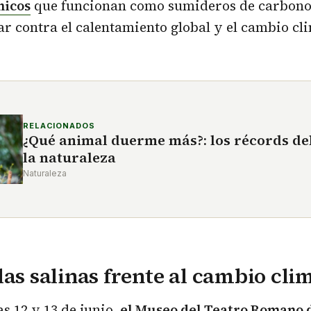
nicos
que funcionan como sumideros de carbono 
r contra el calentamiento global y el cambio cl
RELACIONADOS
¿Qué animal duerme más?: los récords de
la naturaleza
Naturaleza
las salinas frente al cambio cli
s 12 y 13 de junio,
el Museo del Teatro Romano 