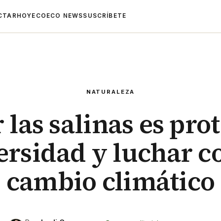
CTAR
HOYECO
ECO NEWS
SUSCRÍBETE
NATURALEZA
 las salinas es prot
ersidad y luchar co
cambio climático