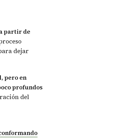
a partir de
 proceso
para dejar
l, pero en
 poco profundos
oración del
, conformando