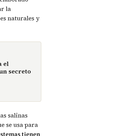
r la
es naturales y
 el
un secreto
as salinas
ue se usa para
istemas tienen