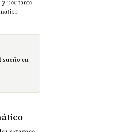
y por tanto
imático
l sueño en
mático
de Cartagena