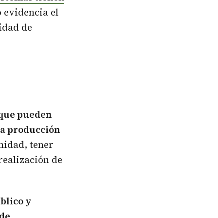
 evidencia el
idad de
s que pueden
ra producción
nidad, tener
realización de
blico y
 de