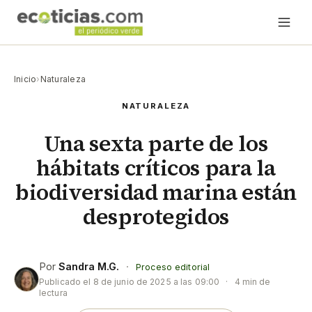
Inicio
›
Naturaleza
NATURALEZA
Una sexta parte de los
hábitats críticos para la
biodiversidad marina están
desprotegidos
Por
Sandra M.G.
·
Proceso editorial
Publicado el
8 de junio de 2025 a las 09:00
·
4 min de
lectura