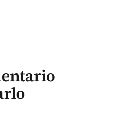
mentario
arlo