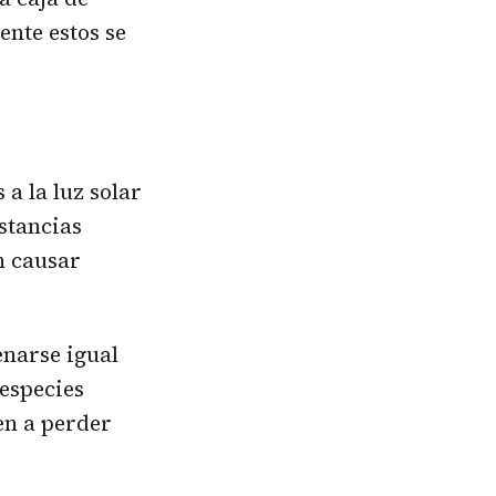
ente estos se
 a la luz solar
stancias
n causar
enarse igual
 especies
en a perder