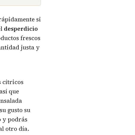
 rápidamente si
el
desperdicio
ductos frescos
antidad justa y
 cítricos
así que
ensalada
su gusto su
o y podrás
l otro día.