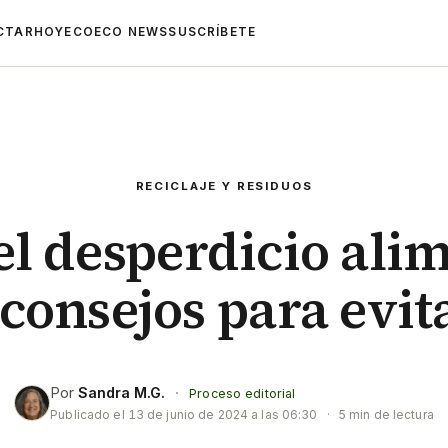
CTAR
HOYECO
ECO NEWS
SUSCRÍBETE
RECICLAJE Y RESIDUOS
el desperdicio ali
 consejos para evit
Por
Sandra M.G.
·
Proceso editorial
Publicado el
13 de junio de 2024 a las 06:30
·
5 min de lectura