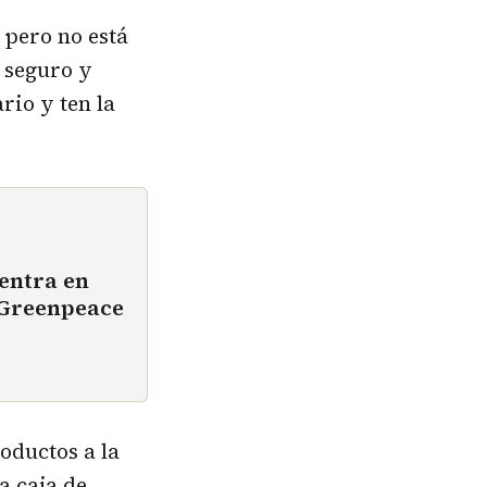
 pero no está
 seguro y
rio y ten la
entra en
e Greenpeace
oductos a la
a caja de