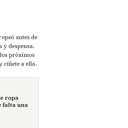
ropeó antes de
a y despensa.
 los próximos
 cíñete a ella.
de ropa
 falta una