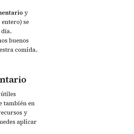
mentario
y
 entero) se
 día.
mos buenos
estra comida.
entario
útiles
e también en
recursos y
uedes aplicar