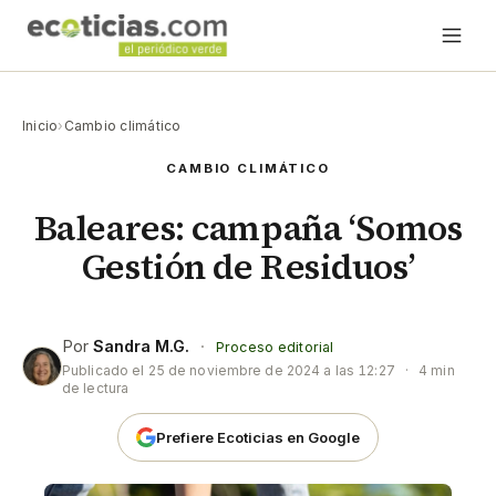
Inicio
›
Cambio climático
CAMBIO CLIMÁTICO
Baleares: campaña ‘Somos
Gestión de Residuos’
Por
Sandra M.G.
·
Proceso editorial
Publicado el
25 de noviembre de 2024 a las 12:27
·
4 min
de lectura
Prefiere Ecoticias en Google