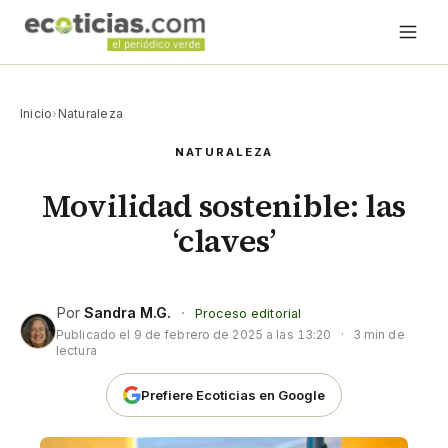
Inicio
›
Naturaleza
NATURALEZA
Movilidad sostenible: las
‘claves’
Por
Sandra M.G.
·
Proceso editorial
Publicado el
9 de febrero de 2025 a las 13:20
·
3 min de
lectura
Prefiere Ecoticias en Google