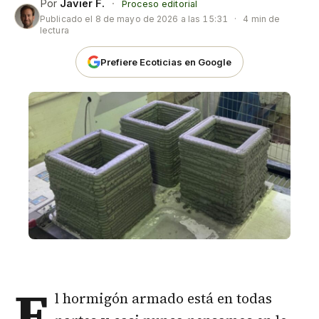
Por
Javier F.
·
Proceso editorial
Publicado el
8 de mayo de 2026 a las 15:31
·
4 min de
lectura
Prefiere Ecoticias en Google
E
l hormigón armado está en todas