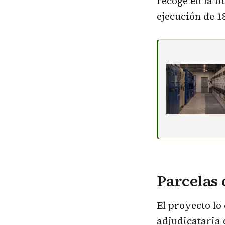
recoge en la l
ejecución de 1
Parcelas 
El proyecto lo 
adjudicataria 