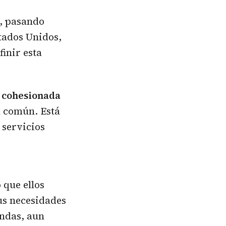
0, pasando
stados Unidos,
inir esta
d cohesionada
a común. Está
 servicios
 que ellos
us necesidades
endas, aun