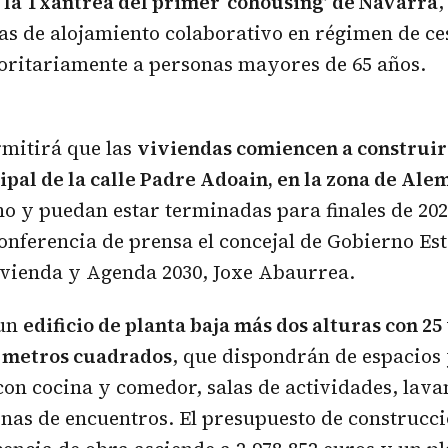
 la Txantrea del primer ‘cohousing’ de Navarra
,
as de alojamiento colaborativo en régimen de ce
oritariamente a personas mayores de 65 años.
rmitirá que las
viviendas comiencen a construir
pal de la calle Padre Adoain, en la zona de Ale
 y puedan estar terminadas para finales de 202
onferencia de prensa el concejal de Gobierno Est
vienda y Agenda 2030, Joxe Abaurrea.
 un
edificio de planta baja más dos alturas con 25
0 metros cuadrados
, que dispondrán de espacios 
on cocina y comedor, salas de actividades, lava
onas de encuentros. El presupuesto de construcci