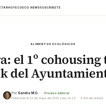
CTAR
HOYECO
ECO NEWS
SUSCRÍBETE
ALIMENTOS ECOLÓGICOS
: el 1º cohousing 
k del Ayuntamien
Por
Sandra M.G.
·
Proceso editorial
Publicado el
12 de mayo de 2025 a las 14:13
·
4 min de lectura