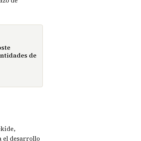
lazo de
oste
ntidades de
ekide,
 el desarrollo