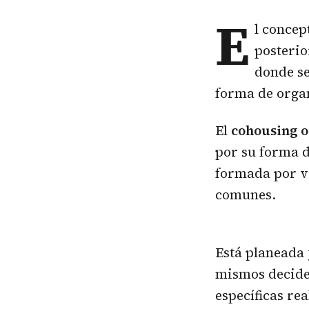
E
l concep
posterio
donde s
forma de organ
El
cohousing o
por su forma d
formada por v
comunes.
Está planeada 
mismos deciden
específicas re