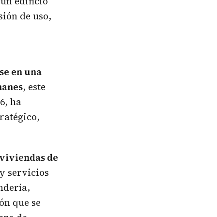
 un edificio
sión de uso,
se en una
manes
, este
6, ha
ratégico,
 viviendas de
y servicios
ndería,
ón que se