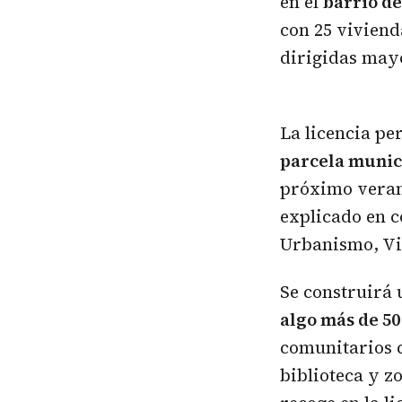
en el
barrio de
con 25 viviend
dirigidas may
La licencia pe
parcela munici
próximo verano
explicado en c
Urbanismo, Vi
Se construirá
algo más de 5
comunitarios c
biblioteca y z