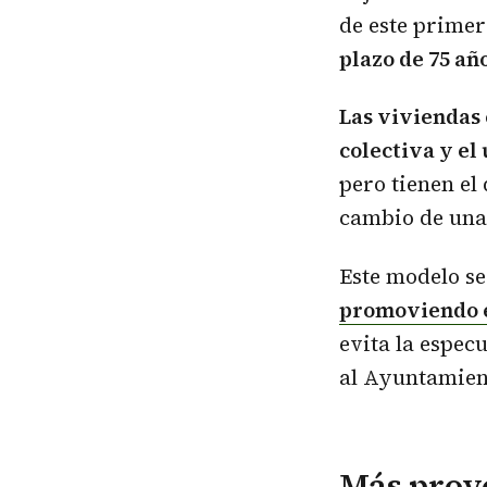
de este prime
plazo de 75 añ
Las viviendas
colectiva y el
pero tienen el
cambio de una 
Este modelo se
promoviendo e
evita la espec
al Ayuntamient
Más proy