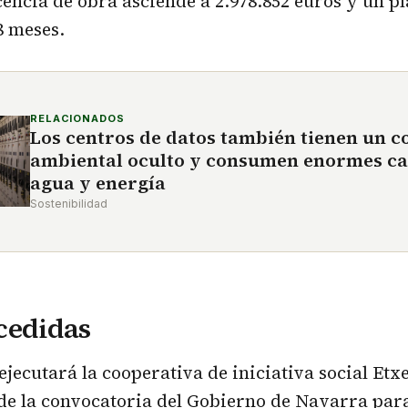
icencia de obra asciende a 2.978.852 euros y un p
8 meses.
RELACIONADOS
Los centros de datos también tienen un c
ambiental oculto y consumen enormes ca
agua y energía
Sostenibilidad
cedidas
ejecutará la cooperativa de iniciativa social Etx
de la convocatoria del Gobierno de Navarra para