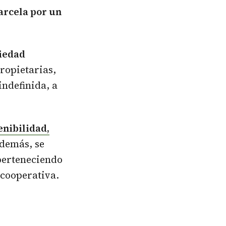
arcela por un
piedad
ropietarias,
indefinida, a
enibilidad,
Además, se
 perteneciendo
 cooperativa.