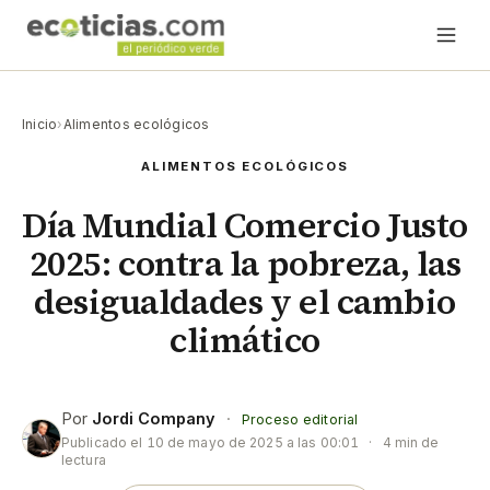
Inicio
›
Alimentos ecológicos
ALIMENTOS ECOLÓGICOS
Día Mundial Comercio Justo
2025: contra la pobreza, las
desigualdades y el cambio
climático
Por
Jordi Company
·
Proceso editorial
Publicado el
10 de mayo de 2025 a las 00:01
·
4 min de
lectura