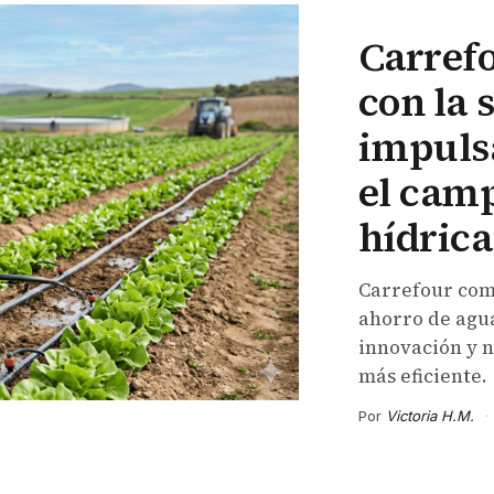
Carref
con la 
impulsa
el camp
hídrica
Carrefour comp
ahorro de agua
innovación y n
más eficiente.
Por
Victoria H.M.
·