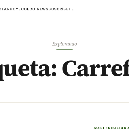
CTAR
HOYECO
ECO NEWS
SUSCRÍBETE
Explorando
queta: Carre
SOSTENIBILIDA