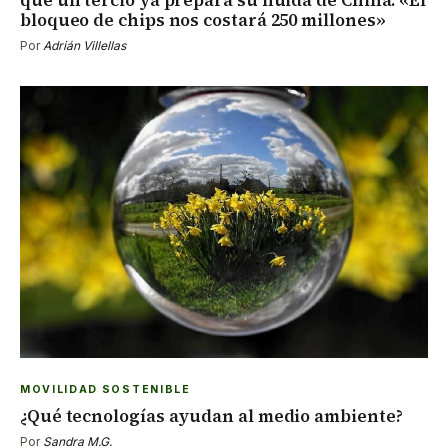
que un tercio ya prepara su huida de China: «El
bloqueo de chips nos costará 250 millones»
Por
Adrián Villellas
MOVILIDAD SOSTENIBLE
¿Qué tecnologías ayudan al medio ambiente?
Por
Sandra M.G.