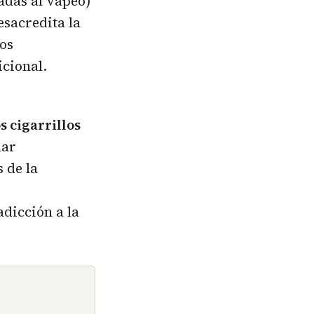
adas al vapeo)
esacredita la
los
icional.
s cigarrillos
nar
 de la
dicción a la