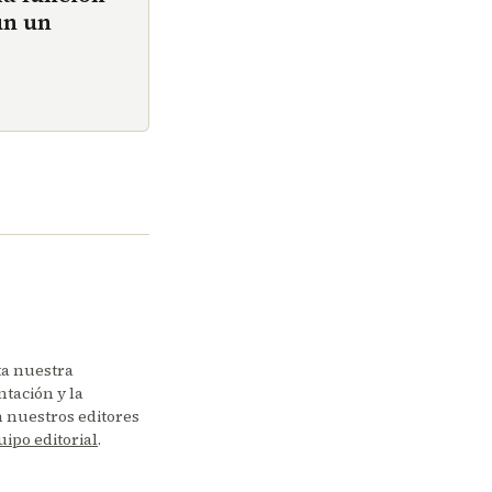
ún un
ta nuestra
tación y la
en nuestros editores
uipo editorial
.