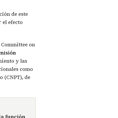
ción de este
 el efecto
ic Committee on
misión
iento y las
acionales como
o (CNPT), de
la función