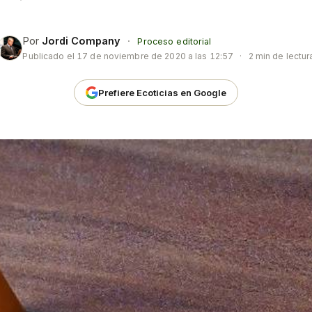
Por
Jordi Company
·
Proceso editorial
Publicado el
17 de noviembre de 2020 a las 12:57
·
2 min de lectur
Prefiere Ecoticias en Google