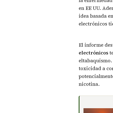
la enfermedad
en EE UU. Adem
idea basada en
electrónicos t
El informe des
electrónicos
t
eltabaquismo. 
toxicidad a co
potencialmente
nicotina.