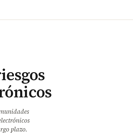
riesgos
trónicos
comunidades
lectrónicos
argo plazo.