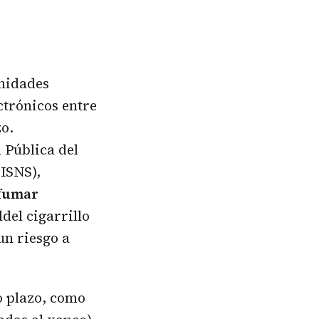
unidades
ctrónicos entre
zo.
 Pública del
CISNS),
efumar
del cigarrillo
un riesgo a
o plazo, como