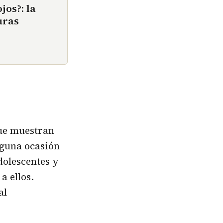
jos?: la
uras
que muestran
lguna ocasión
dolescentes y
a ellos.
al