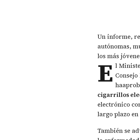
Un informe, re
autónomas, mue
los más jóvenes
E
l Minist
Consejo 
haaprob
cigarrillos el
electrónico co
largo plazo en
También se adv