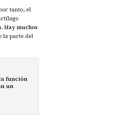
 por tanto, el
rtílago
n.
Hay muchos
 la parte del
la función
ún un