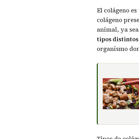
El colágeno es
colágeno prese
animal, ya sea
tipos distinto
organismo dond
Tipos de colág