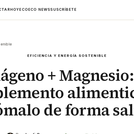
CTAR
HOYECO
ECO NEWS
SUSCRÍBETE
tenible
EFICIENCIA Y ENERGÍA SOSTENIBLE
lágeno + Magnesio:
lemento alimentici
 tómalo de forma sa