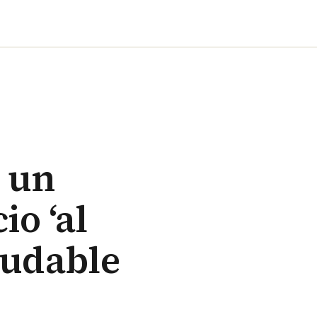
 un
o ‘al
ludable