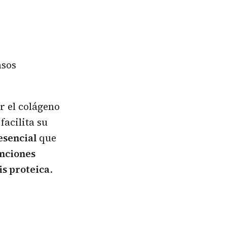
asos
r el colágeno
facilita su
esencial
que
nciones
is proteica
.