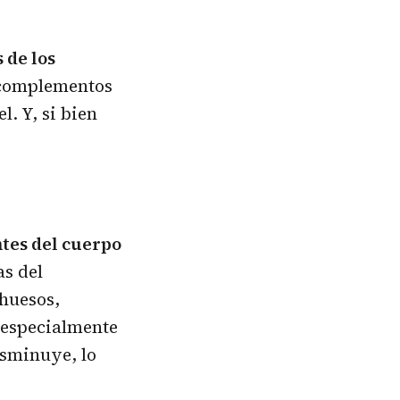
 de los
 complementos
l. Y, si bien
ntes del cuerpo
as del
 huesos,
 especialmente
isminuye, lo