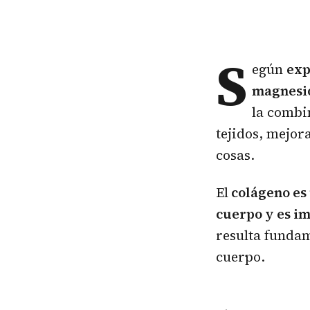
S
egún
exp
magnesio
la combi
tejidos, mejora
cosas.
El
colágeno es 
cuerpo y es im
resulta fundam
cuerpo.