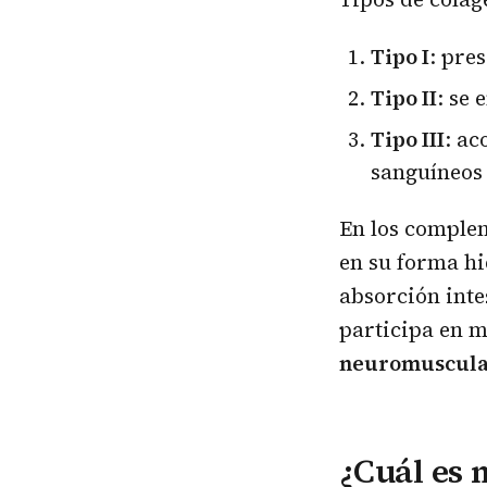
Tipo I
: pre
Tipo II
: se 
Tipo III
: ac
sanguíneos
En los complem
en su forma hi
absorción inte
participa en m
neuromusculare
¿Cuál es 