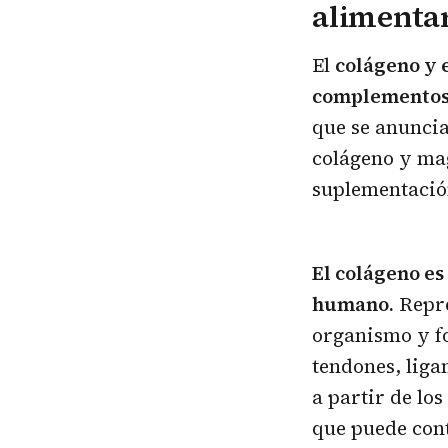
alimenta
El
colágeno y 
complementos 
que se anuncian
colágeno y mag
suplementación
El colágeno es
humano.
Repre
organismo y fo
tendones, liga
a partir de lo
que puede cont