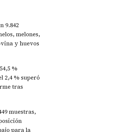
n 9.842
melos, melones,
bovina y huevos
 54,5 %
el 2,4 % superó
orme tras
449 muestras,
posición
bajo para la