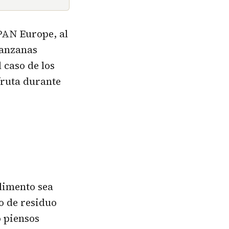
 PAN Europe, al
manzanas
 caso de los
fruta durante
limento sea
o de residuo
o piensos