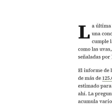
L
a última
una conc
cumple l
como las uvas,
señaladas por 
El informe de 
de más de
125
estimado para 
ahí. La pregu
acumula vari