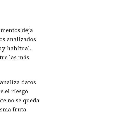
limentos deja
os analizados
uy habitual,
tre las más
analiza datos
 el riesgo
ate no se queda
isma fruta