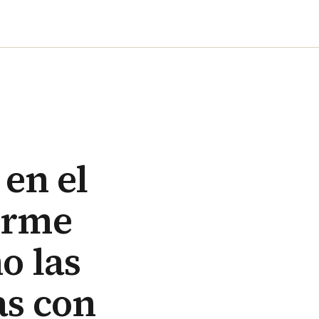
 en el
orme
o las
as con