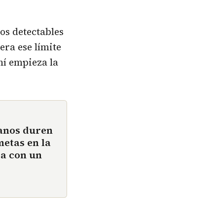
tos detectables
era ese límite
hí empieza la
tanos duren
etas en la
ra con un