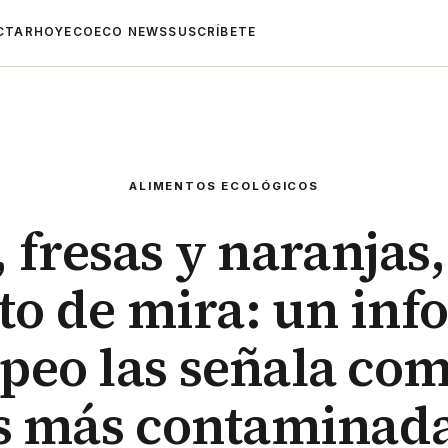
CTAR
HOYECO
ECO NEWS
SUSCRÍBETE
ALIMENTOS ECOLÓGICOS
 fresas y naranjas,
to de mira: un inf
peo las señala com
s más contaminad