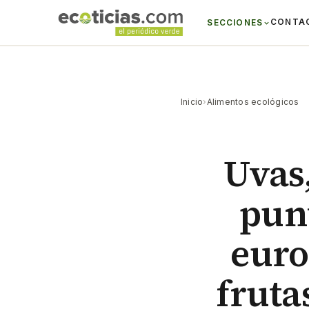
CONTA
SECCIONES
Inicio
›
Alimentos ecológicos
Uvas,
pun
euro
fruta