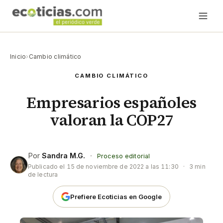
Inicio
›
Cambio climático
CAMBIO CLIMÁTICO
Empresarios españoles
valoran la COP27
Por
Sandra M.G.
·
Proceso editorial
Publicado el
15 de noviembre de 2022 a las 11:30
·
3 min
de lectura
Prefiere Ecoticias en Google