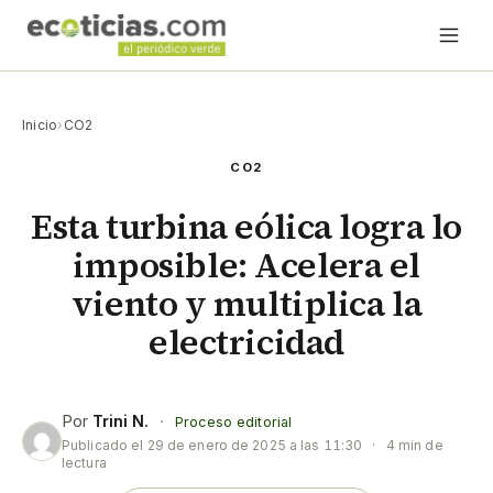
Inicio
›
CO2
CO2
Esta turbina eólica logra lo
imposible: Acelera el
viento y multiplica la
electricidad
Por
Trini N.
·
Proceso editorial
Publicado el
29 de enero de 2025 a las 11:30
·
4 min de
lectura