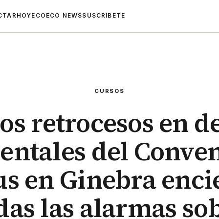
CTAR
HOYECO
ECO NEWS
SUSCRÍBETE
CURSOS
os retrocesos en d
entales del Conven
s en Ginebra enc
das las alarmas so