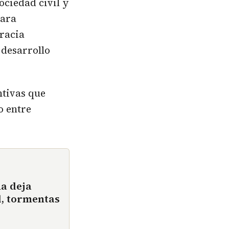
sociedad civil y
para
cracia
 desarrollo
ntivas que
o entre
ña deja
d, tormentas