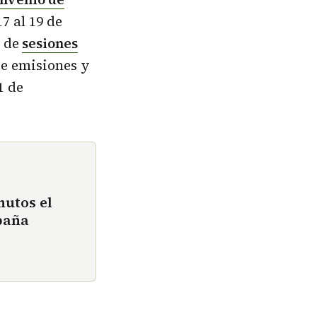
7 al 19 de
de
sesiones
de emisiones y
1 de
nutos el
paña