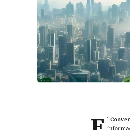
E
l
Conven
informac