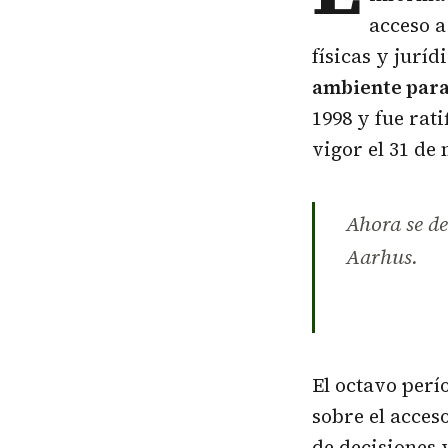
acceso a
físicas y juríd
ambiente par
1998 y fue rat
vigor el 31 de
Ahora se de
Aarhus.
El octavo perí
sobre el acces
de decisiones y