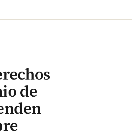
erechos
io de
ienden
bre