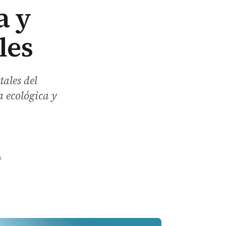
a y
les
tales del
 ecológica y
a