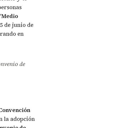
 personas
 “Medio
5 de junio de
trando en
onvenio de
 Convención
en la adopción
nvenio de