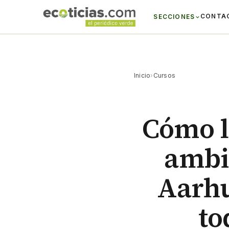
CONTA
SECCIONES
Inicio
›
Cursos
Cómo l
ambi
Aarhu
to