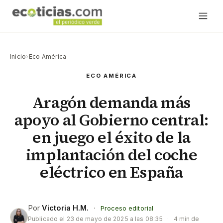
Inicio
›
Eco América
ECO AMÉRICA
Aragón demanda más
apoyo al Gobierno central:
en juego el éxito de la
implantación del coche
eléctrico en España
Por
Victoria H.M.
·
Proceso editorial
Publicado el
23 de mayo de 2025 a las 08:35
·
4 min de