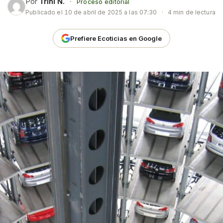
Por
Trini N.
·
Proceso editorial
Publicado el
10 de abril de 2025 a las 07:30
·
4 min de lectura
Prefiere Ecoticias en Google