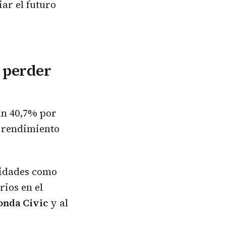
ar el futuro
n perder
un 40,7% por
o rendimiento
idades como
rios en el
nda Civic
y al