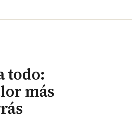
a todo:
alor más
rrás