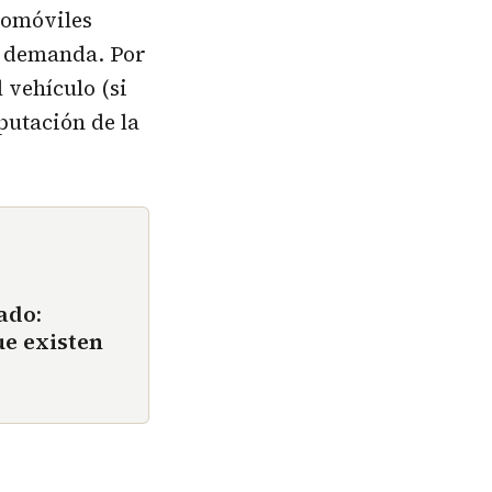
tomóviles
 demanda. Por
 vehículo (si
putación de la
ado:
ue existen