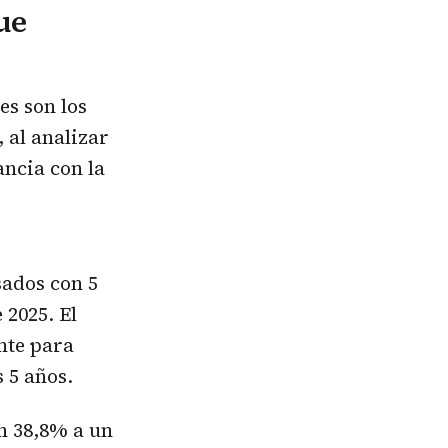
ue
es son los
 al analizar
ancia con la
sados con 5
 2025. El
nte para
 5 años.
n 38,8% a un