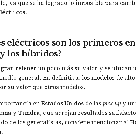
lo, ya que se
ha logrado lo imposible
para cambi
léctricos
.
s eléctricos son los primeros e
y los híbridos?
ogran retener un poco más su valor y se ubican 
medio general. En definitiva, los modelos de alt
or su valor que otros modelos.
importancia en
Estados Unidos
de las
pick-up
y un
coma
y
Tundra
, que arrojan resultados satisfacto
ado de los generalistas, conviene mencionar al
Ho
a
.