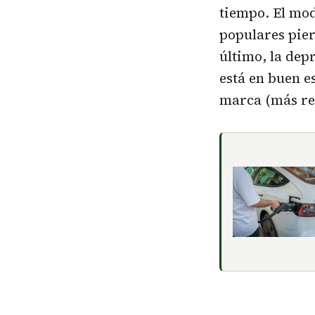
tiempo. El mod
populares pier
último, la dep
está en buen e
marca (más re