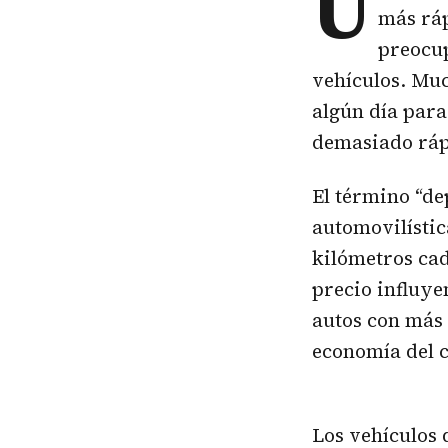
U
más ráp
preocup
vehículos. Mu
algún día para
demasiado rápi
El término “de
automovilístic
kilómetros cad
precio influye
autos con más
economía del 
Los vehículos 