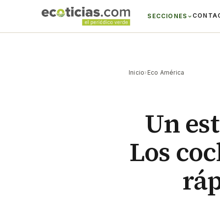
CONTA
SECCIONES
Inicio
›
Eco América
Un est
Los coc
ráp