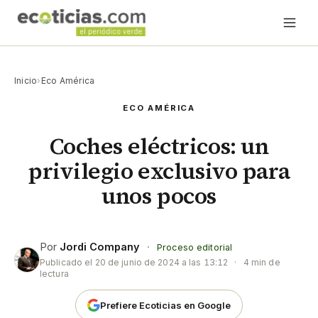
Inicio
›
Eco América
ECO AMÉRICA
Coches eléctricos: un
privilegio exclusivo para
unos pocos
Por
Jordi Company
·
Proceso editorial
Publicado el
20 de junio de 2024 a las 13:12
·
4 min de
lectura
Prefiere Ecoticias en Google