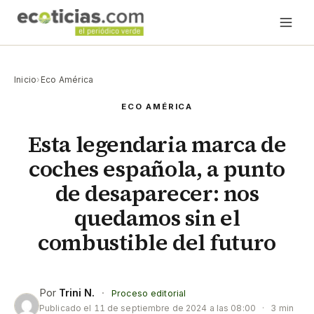
Inicio
›
Eco América
ECO AMÉRICA
Esta legendaria marca de
coches española, a punto
de desaparecer: nos
quedamos sin el
combustible del futuro
Por
Trini N.
·
Proceso editorial
Publicado el
11 de septiembre de 2024 a las 08:00
·
3 min