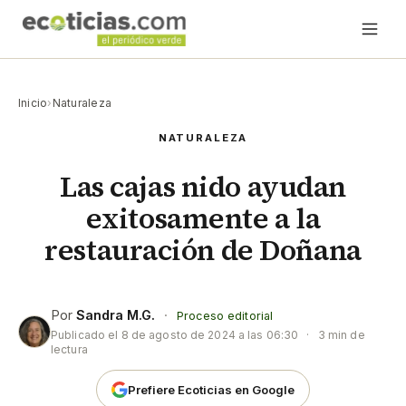
Inicio
›
Naturaleza
NATURALEZA
Las cajas nido ayudan
exitosamente a la
restauración de Doñana
Por
Sandra M.G.
·
Proceso editorial
Publicado el
8 de agosto de 2024 a las 06:30
·
3 min de
lectura
Prefiere Ecoticias en Google