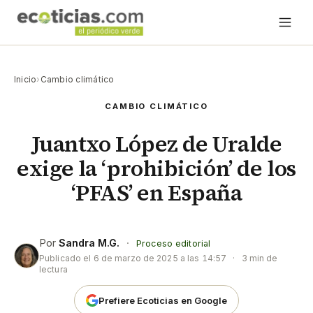
Inicio
›
Cambio climático
CAMBIO CLIMÁTICO
Juantxo López de Uralde
exige la ‘prohibición’ de los
‘PFAS’ en España
Por
Sandra M.G.
·
Proceso editorial
Publicado el
6 de marzo de 2025 a las 14:57
·
3 min de
lectura
Prefiere Ecoticias en Google