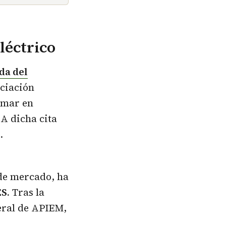
léctrico
da del
ciación
rmar en
 A dicha cita
.
 de mercado, ha
S.
Tras la
eral de APIEM,