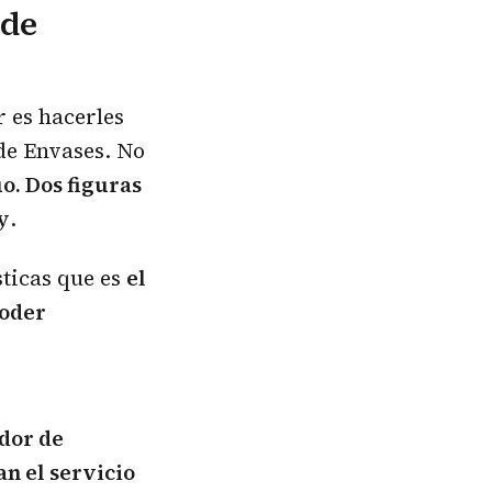
 de
 es hacerles
 de Envases. No
o. Dos figuras
y
.
sticas que es
el
poder
dor de
an el servicio