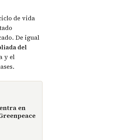
ciclo de vida
etado
cado. De igual
pliada del
a y el
vases.
entra en
e Greenpeace