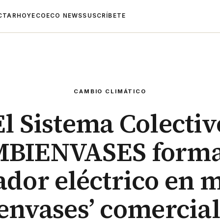
CTAR
HOYECO
ECO NEWS
SUSCRÍBETE
CAMBIO CLIMÁTICO
El Sistema Colectiv
BIENVASES forma
ador eléctrico en 
‘envases’ comercial