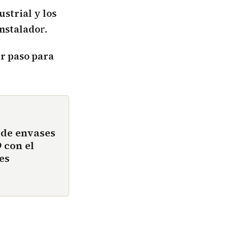
strial y los
instalado
r.
r paso para
 de envases
 con el
es