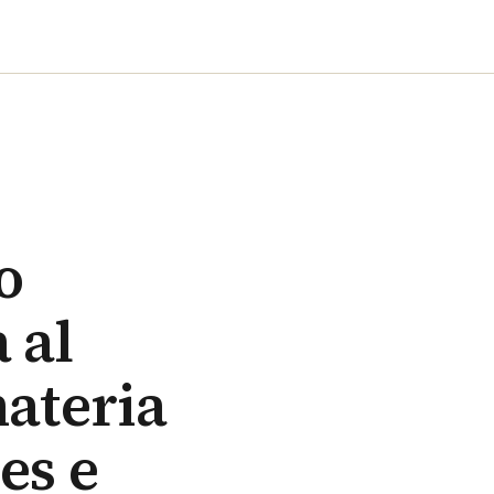
o
 al
materia
es e