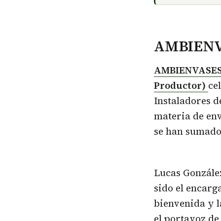
AMBIENVA
AMBIENVASES (
Productor)
ce
Instaladores d
materia de env
se han sumado 
Lucas González
sido el encarg
bienvenida y l
el portavoz d