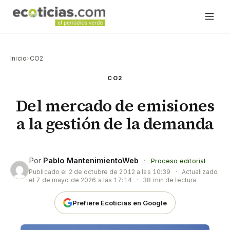
Inicio
›
CO2
CO2
Del mercado de emisiones
a la gestión de la demanda
Por
Pablo MantenimientoWeb
·
Proceso editorial
Publicado el
2 de octubre de 2012 a las 10:39
·
Actualizado
el
7 de mayo de 2026 a las 17:14
·
38 min de lectura
Prefiere Ecoticias en Google