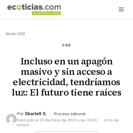
Inicio
›
CO2
CO2
Incluso en un apagón
masivo y sin acceso a
electricidad, tendríamos
luz: El futuro tiene raíces
Por
Skarlett S.
·
Proceso editorial
Publicado el
25 de mayo de 2025 a las 09:00
·
4 min de
lectura