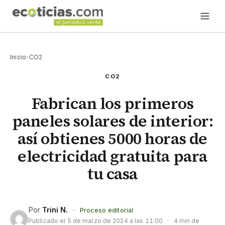
Inicio
›
CO2
CO2
Fabrican los primeros
paneles solares de interior:
así obtienes 5000 horas de
electricidad gratuita para
tu casa
Por
Trini N.
·
Proceso editorial
Publicado el
5 de marzo de 2024 a las 11:00
·
4 min de