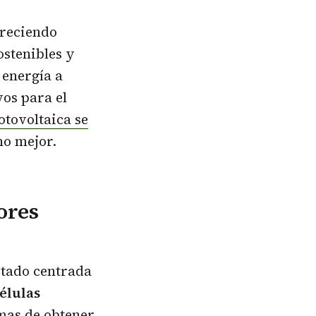
freciendo
ostenibles y
 energía a
vos para el
fotovoltaica se
ho mejor.
ores
stado centrada
células
rmas de obtener