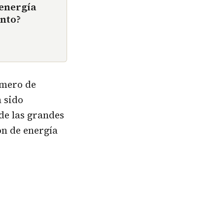
 energía
ento?
úmero de
 sido
de las grandes
ón de energía