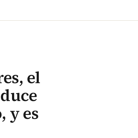
es, el
roduce
, y es