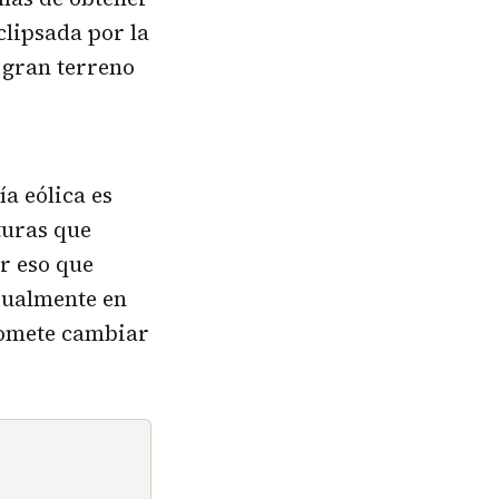
clipsada por la
 gran terreno
a eólica es
turas que
or eso que
sualmente en
romete cambiar