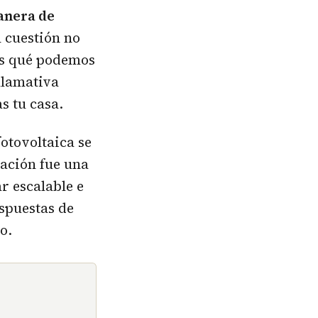
anera de
n cuestión no
les qué podemos
 llamativa
s tu casa.
otovoltaica se
gación fue una
r escalable e
ispuestas de
o.