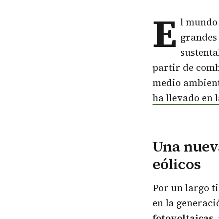
E
l mundo
grandes 
sustenta
partir de comb
medio ambiente
ha llevado en 
Una nuev
eólicos
Por un largo t
en la generaci
fotovoltaicas
,