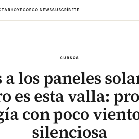
CTAR
HOYECO
ECO NEWS
SUSCRÍBETE
CURSOS
 a los paneles solar
o es esta valla: p
ía con poco viento
silenciosa