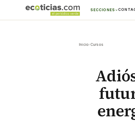
CONTA
SECCIONES
Inicio
›
Cursos
Adiós
futur
energ