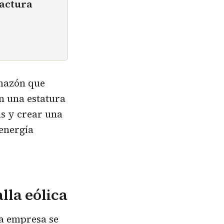
factura
mazón que
n una estatura
as y crear una
energía
lla eólica
la empresa se