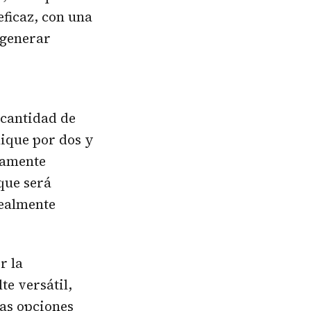
eficaz, con una
 generar
 cantidad de
lique por dos y
icamente
que será
ealmente
r la
te versátil,
las opciones