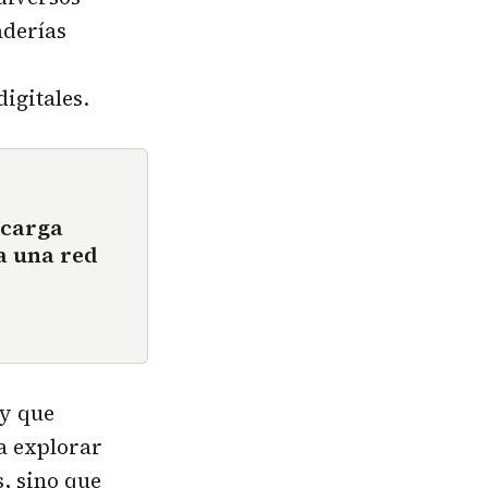
aderías
igitales.
ecarga
a una red
 y que
 a explorar
s, sino que