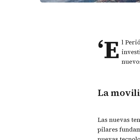
‘E
l Peri
invest
nuevo
La movili
Las nuevas ten
pilares fundam
nuevas tecnolo