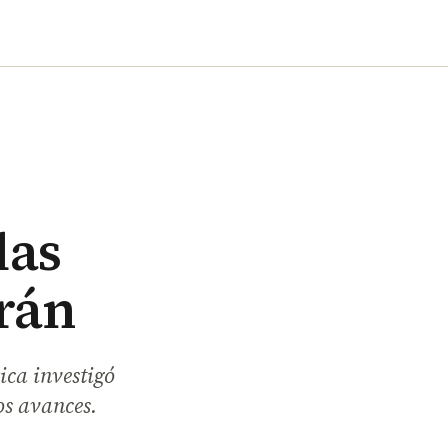
las
rán
ica investigó
os avances.