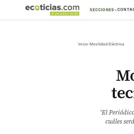
CONTA
SECCIONES
Inicio
›
Movilidad Eléctrica
Mo
te
‘El Periódic
cuáles ser