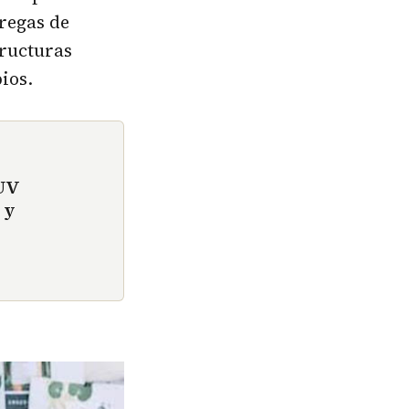
tregas de
tructuras
ios.
SUV
 y