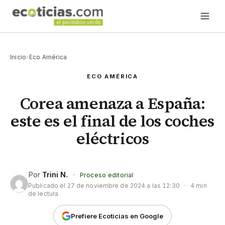
Inicio
›
Eco América
ECO AMÉRICA
Corea amenaza a España:
este es el final de los coches
eléctricos
Por
Trini N.
·
Proceso editorial
Publicado el
27 de noviembre de 2024 a las 12:30
·
4 min
de lectura
Prefiere Ecoticias en Google