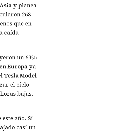
Asia
y planea
icularon 268
enos que en
La caída
yeron un 63%
 en Europa
ya
el
Tesla Model
ar el cielo
horas bajas.
 este año. Si
ajado casi un