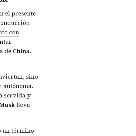
n el presente
 conducción
nto con
entar
ia de
China
.
nviertan, sino
ón autónoma.
á servida y
 Musk
lleva
o un término