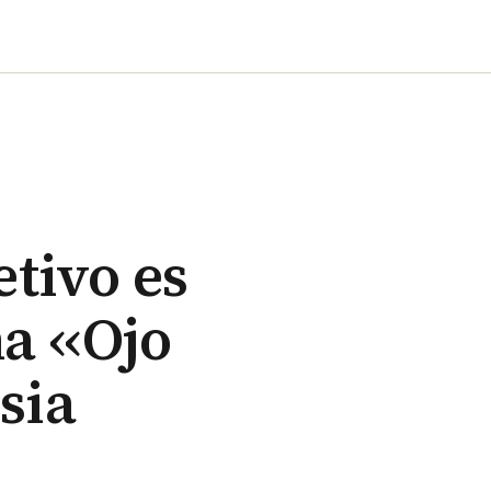
etivo es
a ‹‹Ojo
sia