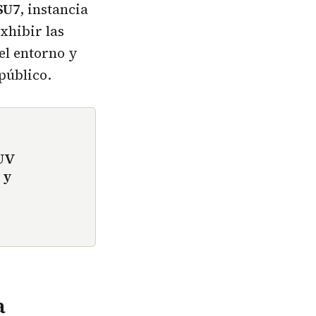
SU7
, instancia
xhibir las
el entorno y
público.
SUV
 y
a