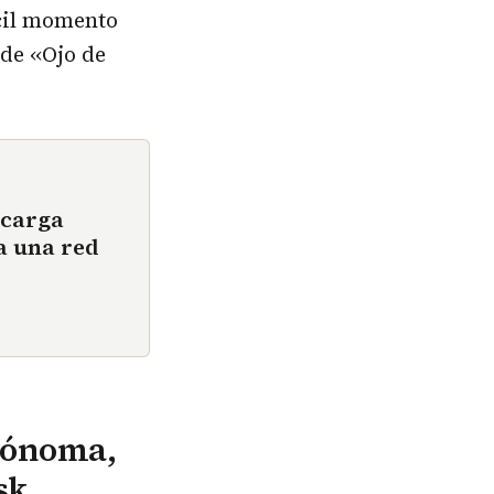
ícil momento
de ‹‹Ojo de
ecarga
a una red
utónoma,
sk