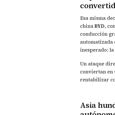
convertid
Esa misma decl
china
BYD
, co
conducción gra
automatizada 
inesperado: la
Un ataque dir
conviertan en 
rentabilizar c
Asia hunde
autónomo 