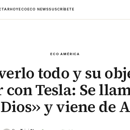
CTAR
HOYECO
ECO NEWS
SUSCRÍBETE
ECO AMÉRICA
erlo todo y su obj
 con Tesla: Se llam
 Dios›› y viene de A