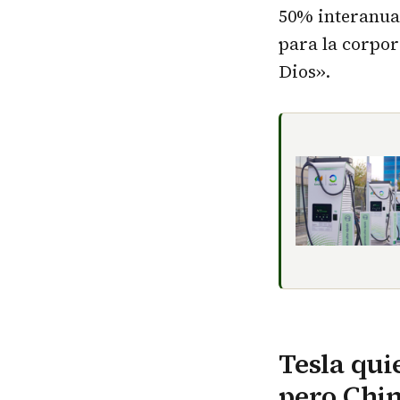
50% interanual
para la corpor
Dios››.
Tesla qui
pero Chin