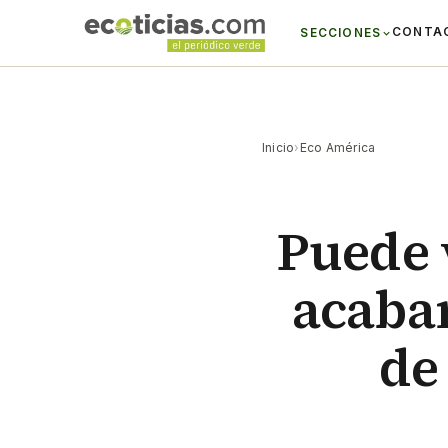
CONTA
SECCIONES
Inicio
›
Eco América
Puede v
acabar
de