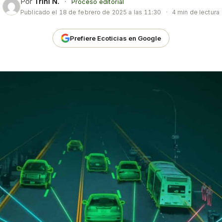
Por
Trini N.
·
Proceso editorial
Publicado el
18 de febrero de 2025 a las 11:30
·
4 min de lectura
Prefiere Ecoticias en Google