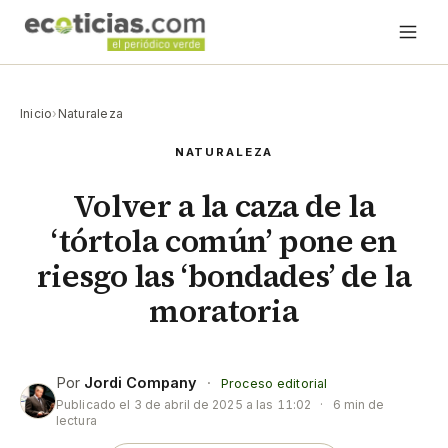
Inicio
›
Naturaleza
NATURALEZA
Volver a la caza de la
‘tórtola común’ pone en
riesgo las ‘bondades’ de la
moratoria
Por
Jordi Company
·
Proceso editorial
Publicado el
3 de abril de 2025 a las 11:02
·
6 min de
lectura