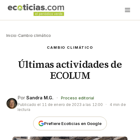
Inicio
›
Cambio climático
CAMBIO CLIMÁTICO
Últimas actividades de
ECOLUM
Por
Sandra M.G.
·
Proceso editorial
Publicado el
11 de enero de 2023 a las 12:00
·
4 min de
lectura
Prefiere Ecoticias en Google