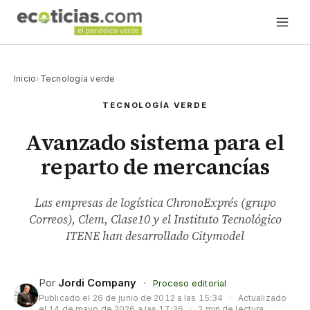
Inicio
›
Tecnología verde
TECNOLOGÍA VERDE
Avanzado sistema para el
reparto de mercancías
Las empresas de logística ChronoExprés (grupo
Correos), Clem, Clase10 y el Instituto Tecnológico
ITENE han desarrollado Citymodel
Por
Jordi Company
·
Proceso editorial
Publicado el
26 de junio de 2012 a las 15:34
·
Actualizado
el
14 de mayo de 2026 a las 17:36
·
2 min de lectura