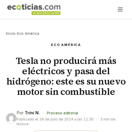
Inicio
›
Eco América
ECO AMÉRICA
Tesla no producirá más
eléctricos y pasa del
hidrógeno: este es su nuevo
motor sin combustible
Por
Trini N.
·
Proceso editorial
Publicado el
29 de julio de 2024 a las 11:30
·
3 min de
lectura