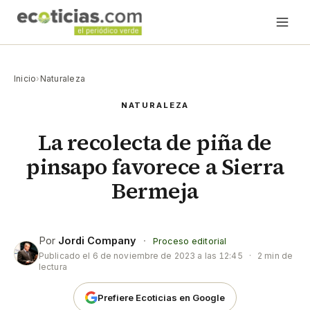
Inicio
›
Naturaleza
NATURALEZA
La recolecta de piña de
pinsapo favorece a Sierra
Bermeja
Por
Jordi Company
·
Proceso editorial
Publicado el
6 de noviembre de 2023 a las 12:45
·
2 min de
lectura
Prefiere Ecoticias en Google