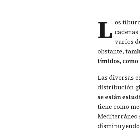
L
os tibur
cadenas 
varios d
obstante,
tamb
tímidos, como e
Las diversas e
distribución g
se están estu
tiene como met
Mediterráneo s
disminuyendo