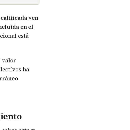
 calificada «en
ncluida en el
cional está
o valor
electivos
ha
erráneo
iento