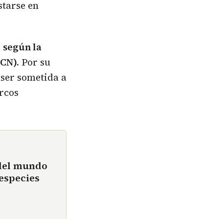
starse en
,
según la
ICN).
Por su
 ser sometida a
rcos
 del mundo
 especies