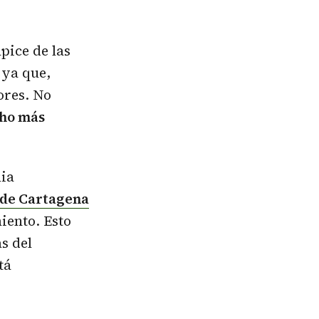
pice de las
 ya que,
ores. No
cho más
lia
s de Cartagena
iento. Esto
s del
tá