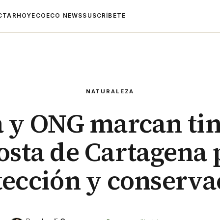
CTAR
HOYECO
ECO NEWS
SUSCRÍBETE
NATURALEZA
a y ONG marcan tin
costa de Cartagena 
tección y conserva