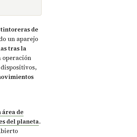
 tintoreras de
do un aparejo
as tras la
a operación
dispositivos,
 movimientos
n área de
es del planeta
.
abierto