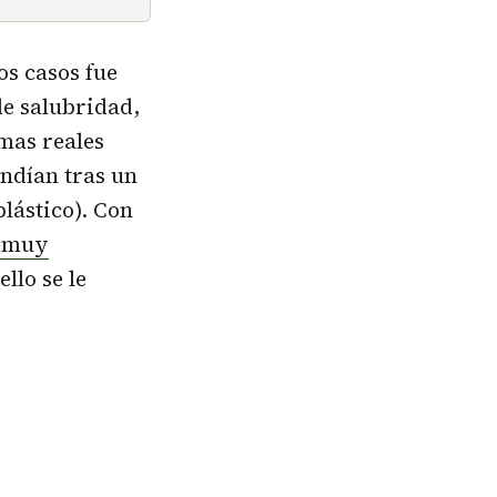
s casos fue
e salubridad,
mas reales
ondían tras un
lástico). Con
s muy
llo se le