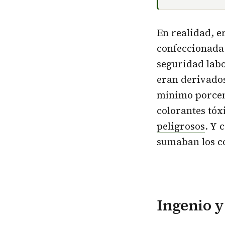
En realidad, 
confeccionada
seguridad labo
eran derivados
mínimo porcent
colorantes tóx
peligrosos
. Y 
sumaban los co
Ingenio y