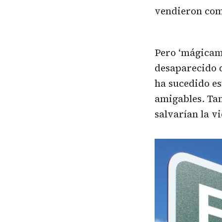
vendieron com
Pero ‘mágicam
desaparecido d
ha sucedido es
amigables. Ta
salvarían la v