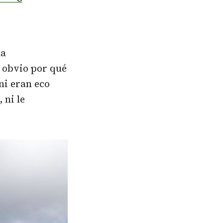
ha
s obvio por qué
ni eran eco
, ni le