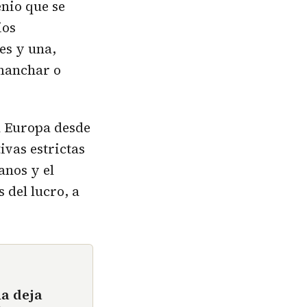
nio que se
ios
es y una,
 manchar o
en Europa desde
ivas estrictas
anos y el
 del lucro, a
ña deja