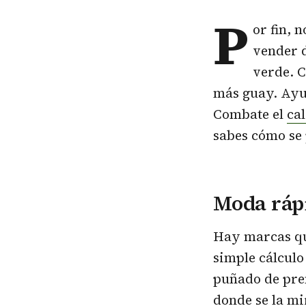
P
or fin, 
vender d
verde. 
más guay. Ayu
Combate el
ca
sabes cómo se 
Moda ráp
Hay marcas qu
simple cálculo
puñado de pren
donde se la mi