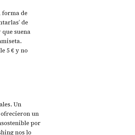
a forma de
tarlas’ de
y que suena
amiseta.
e 5 € y no
ales. Un
 ofrecieron un
nsostenible por
shing
nos lo