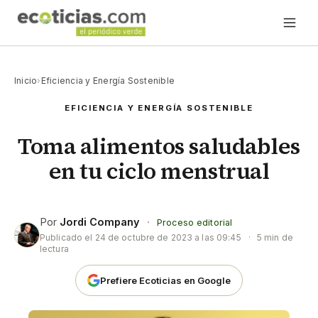
Inicio
›
Eficiencia y Energía Sostenible
EFICIENCIA Y ENERGÍA SOSTENIBLE
Toma alimentos saludables
en tu ciclo menstrual
Por
Jordi Company
·
Proceso editorial
Publicado el
24 de octubre de 2023 a las 09:45
·
5 min de
lectura
Prefiere Ecoticias en Google