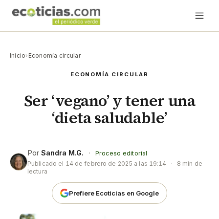
Inicio
›
Economía circular
ECONOMÍA CIRCULAR
Ser ‘vegano’ y tener una
‘dieta saludable’
Por
Sandra M.G.
·
Proceso editorial
Publicado el
14 de febrero de 2025 a las 19:14
·
8 min de
lectura
Prefiere Ecoticias en Google